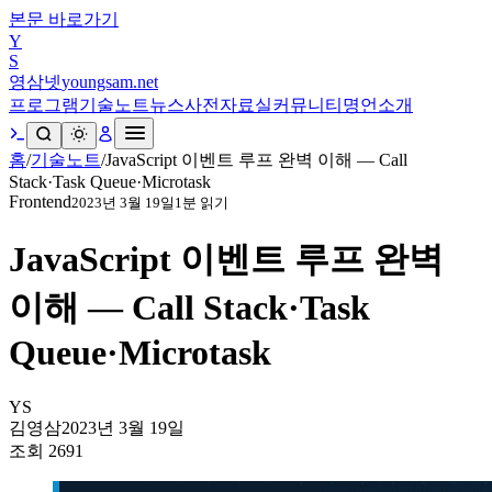
본문 바로가기
Y
S
영삼넷
youngsam.net
프로그램
기술노트
뉴스
사전
자료실
커뮤니티
명언
소개
홈
/
기술노트
/
JavaScript 이벤트 루프 완벽 이해 — Call
Stack·Task Queue·Microtask
Frontend
2023년 3월 19일
1
분 읽기
JavaScript 이벤트 루프 완벽
이해 — Call Stack·Task
Queue·Microtask
YS
김영삼
2023년 3월 19일
조회
2691