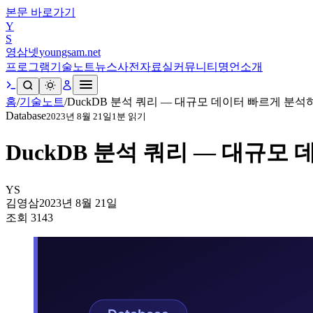
본문 바로가기
Y
S
영삼넷
youngsam.net
프로그램
기술노트
뉴스
사전
자료실
커뮤니티
명언
소개
홈
/
기술노트
/
DuckDB 분석 쿼리 — 대규모 데이터 빠르게 분석
Database
2023년 8월 21일
1
분 읽기
DuckDB 분석 쿼리 — 대규모
YS
김영삼
2023년 8월 21일
조회
3143