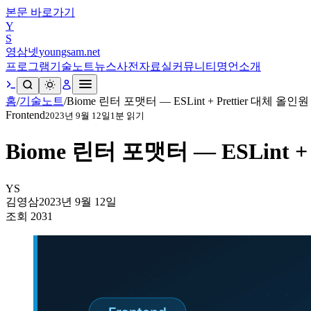
본문 바로가기
Y
S
영삼넷
youngsam.net
프로그램
기술노트
뉴스
사전
자료실
커뮤니티
명언
소개
홈
/
기술노트
/
Biome 린터 포맷터 — ESLint + Prettier 대체 올인
Frontend
2023년 9월 12일
1
분 읽기
Biome 린터 포맷터 — ESLint +
YS
김영삼
2023년 9월 12일
조회
2031