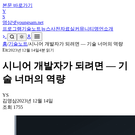
본문 바로가기
Y
S
영삼넷
youngsam.net
프로그램
기술노트
뉴스
사전
자료실
커뮤니티
명언
소개
홈
/
기술노트
/
시니어 개발자가 되려면 — 기술 너머의 역량
Etc
2023년 12월 14일
4
분 읽기
시니어 개발자가 되려면 — 기
술 너머의 역량
YS
김영삼
2023년 12월 14일
조회
1755