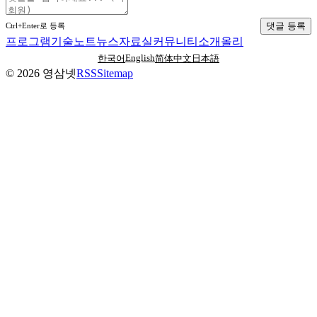
댓글 등록
Ctrl+Enter로 등록
프로그램
기술노트
뉴스
자료실
커뮤니티
소개
올리
English
한국어
简体中文
日本語
©
2026
영삼넷
RSS
Sitemap