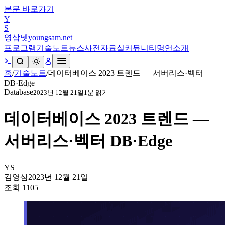
본문 바로가기
Y
S
영삼넷
youngsam.net
프로그램
기술노트
뉴스
사전
자료실
커뮤니티
명언
소개
홈
/
기술노트
/
데이터베이스 2023 트렌드 — 서버리스·벡터
DB·Edge
Database
2023년 12월 21일
1
분 읽기
데이터베이스 2023 트렌드 —
서버리스·벡터 DB·Edge
YS
김영삼
2023년 12월 21일
조회
1105