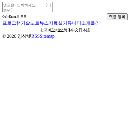
댓글 등록
Ctrl+Enter로 등록
프로그램
기술노트
뉴스
자료실
커뮤니티
소개
올리
English
한국어
简体中文
日本語
©
2026
영삼넷
RSS
Sitemap