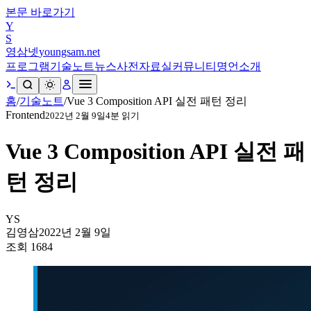
본문 바로가기
Y
S
영삼넷
youngsam.net
프로그램
기술노트
뉴스
사전
자료실
커뮤니티
명언
소개
홈
/
기술노트
/
Vue 3 Composition API 실전 패턴 정리
Frontend
2022년 2월 9일
4
분 읽기
Vue 3 Composition API 실전 패
턴 정리
YS
김영삼
2022년 2월 9일
조회
1684