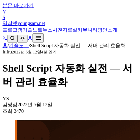
본문 바로가기
Y
S
영삼넷
youngsam.net
프로그램
기술노트
뉴스
사전
자료실
커뮤니티
명언
소개
홈
/
기술노트
/
Shell Script 자동화 실전 — 서버 관리 효율화
Infra
2022년 5월 12일
4
분 읽기
Shell Script 자동화 실전 — 서
버 관리 효율화
YS
김영삼
2022년 5월 12일
조회
2470