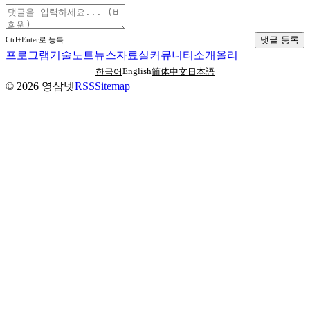
댓글 등록
Ctrl+Enter로 등록
프로그램
기술노트
뉴스
자료실
커뮤니티
소개
올리
English
한국어
简体中文
日本語
©
2026
영삼넷
RSS
Sitemap