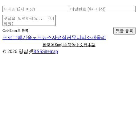
댓글 등록
Ctrl+Enter로 등록
프로그램
기술노트
뉴스
자료실
커뮤니티
소개
올리
English
한국어
简体中文
日本語
©
2026
영삼넷
RSS
Sitemap