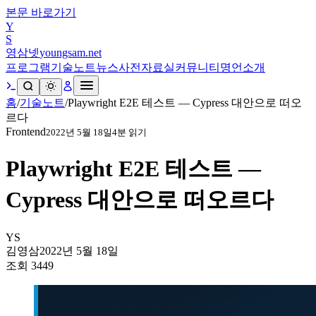
본문 바로가기
Y
S
영삼넷
youngsam.net
프로그램
기술노트
뉴스
사전
자료실
커뮤니티
명언
소개
홈
/
기술노트
/
Playwright E2E 테스트 — Cypress 대안으로 떠오
르다
Frontend
2022년 5월 18일
4
분 읽기
Playwright E2E 테스트 —
Cypress 대안으로 떠오르다
YS
김영삼
2022년 5월 18일
조회
3449