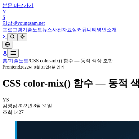
본문 바로가기
Y
S
영삼넷
youngsam.net
프로그램
기술노트
뉴스
사전
자료실
커뮤니티
명언
소개
홈
/
기술노트
/
CSS color-mix() 함수 — 동적 색상 조합
Frontend
2022년 8월 31일
4
분 읽기
CSS color-mix() 함수 — 동적
YS
김영삼
2022년 8월 31일
조회
1427