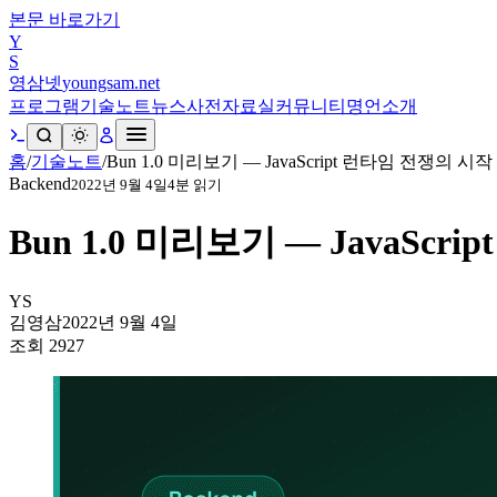
본문 바로가기
Y
S
영삼넷
youngsam.net
프로그램
기술노트
뉴스
사전
자료실
커뮤니티
명언
소개
홈
/
기술노트
/
Bun 1.0 미리보기 — JavaScript 런타임 전쟁의 시작
Backend
2022년 9월 4일
4
분 읽기
Bun 1.0 미리보기 — JavaScr
YS
김영삼
2022년 9월 4일
조회
2927