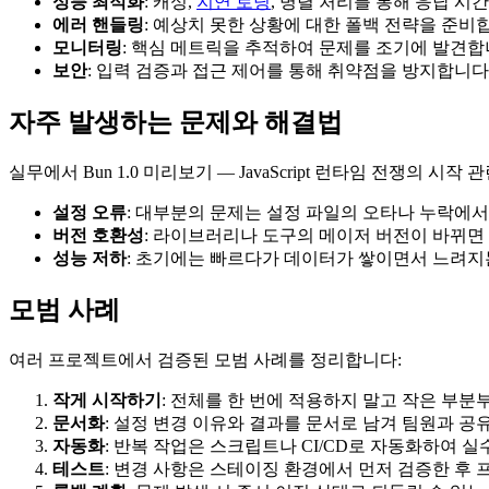
성능 최적화
: 캐싱,
지연 로딩
, 병렬 처리를 통해 응답 시
에러 핸들링
: 예상치 못한 상황에 대한 폴백 전략을 준비
모니터링
: 핵심 메트릭을 추적하여 문제를 조기에 발견
보안
: 입력 검증과 접근 제어를 통해 취약점을 방지합니다
자주 발생하는 문제와 해결법
실무에서 Bun 1.0 미리보기 — JavaScript 런타임 전쟁의 
설정 오류
: 대부분의 문제는 설정 파일의 오타나 누락에
버전 호환성
: 라이브러리나 도구의 메이저 버전이 바뀌면 
성능 저하
: 초기에는 빠르다가 데이터가 쌓이면서 느려
모범 사례
여러 프로젝트에서 검증된 모범 사례를 정리합니다:
작게 시작하기
: 전체를 한 번에 적용하지 말고 작은 부
문서화
: 설정 변경 이유와 결과를 문서로 남겨 팀원과 
자동화
: 반복 작업은 스크립트나 CI/CD로 자동화하여 
테스트
: 변경 사항은 스테이징 환경에서 먼저 검증한 후