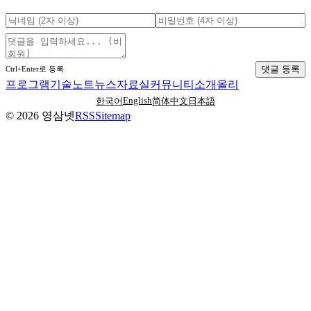
댓글 등록
Ctrl+Enter로 등록
프로그램
기술노트
뉴스
자료실
커뮤니티
소개
올리
English
한국어
简体中文
日本語
©
2026
영삼넷
RSS
Sitemap