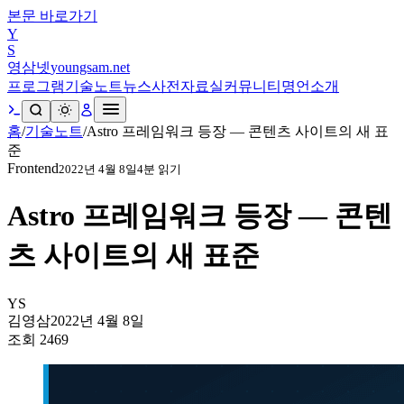
본문 바로가기
Y
S
영삼넷
youngsam.net
프로그램
기술노트
뉴스
사전
자료실
커뮤니티
명언
소개
홈
/
기술노트
/
Astro 프레임워크 등장 — 콘텐츠 사이트의 새 표
준
Frontend
2022년 4월 8일
4
분 읽기
Astro 프레임워크 등장 — 콘텐
츠 사이트의 새 표준
YS
김영삼
2022년 4월 8일
조회
2469