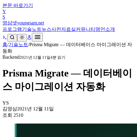
본문 바로가기
Y
S
영삼넷
youngsam.net
프로그램
기술노트
뉴스
사전
자료실
커뮤니티
명언
소개
홈
/
기술노트
/
Prisma Migrate — 데이터베이스 마이그레이션 자
동화
Backend
2021년 12월 11일
4
분 읽기
Prisma Migrate — 데이터베이
스 마이그레이션 자동화
YS
김영삼
2021년 12월 11일
조회
2510