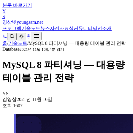
본문 바로가기
Y
S
영삼넷
youngsam.net
프로그램
기술노트
뉴스
사전
자료실
커뮤니티
명언
소개
홈
/
기술노트
/
MySQL 8 파티셔닝 — 대용량 테이블 관리 전략
Database
2021년 11월 16일
4
분 읽기
MySQL 8 파티셔닝 — 대용량
테이블 관리 전략
YS
김영삼
2021년 11월 16일
조회
1607