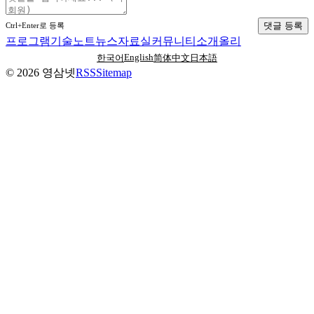
댓글 등록
Ctrl+Enter로 등록
프로그램
기술노트
뉴스
자료실
커뮤니티
소개
올리
English
한국어
简体中文
日本語
©
2026
영삼넷
RSS
Sitemap