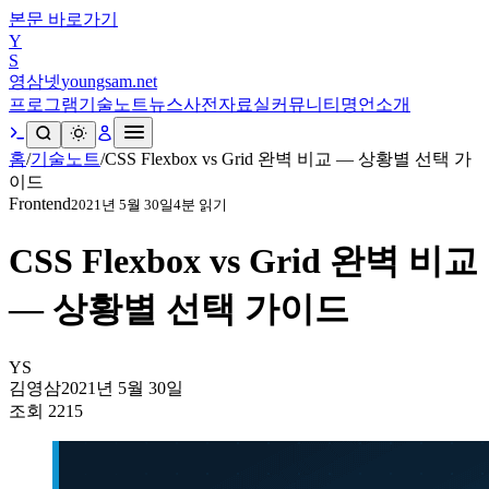
본문 바로가기
Y
S
영삼넷
youngsam.net
프로그램
기술노트
뉴스
사전
자료실
커뮤니티
명언
소개
홈
/
기술노트
/
CSS Flexbox vs Grid 완벽 비교 — 상황별 선택 가
이드
Frontend
2021년 5월 30일
4
분 읽기
CSS Flexbox vs Grid 완벽 비교
— 상황별 선택 가이드
YS
김영삼
2021년 5월 30일
조회
2215