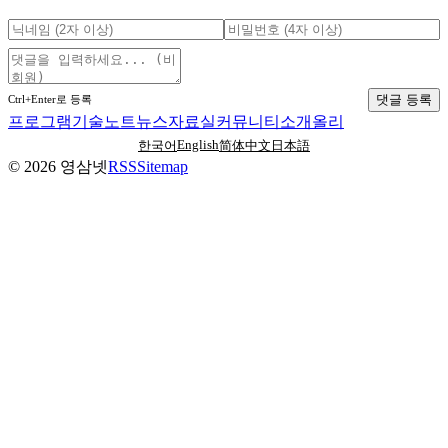
댓글 등록
Ctrl+Enter로 등록
프로그램
기술노트
뉴스
자료실
커뮤니티
소개
올리
English
한국어
简体中文
日本語
©
2026
영삼넷
RSS
Sitemap