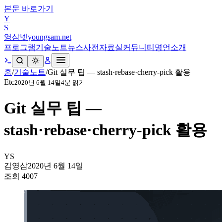
본문 바로가기
Y
S
영삼넷
youngsam.net
프로그램
기술노트
뉴스
사전
자료실
커뮤니티
명언
소개
홈
/
기술노트
/
Git 실무 팁 — stash·rebase·cherry-pick 활용
Etc
2020년 6월 14일
4
분 읽기
Git 실무 팁 —
stash·rebase·cherry-pick 활용
YS
김영삼
2020년 6월 14일
조회
4007