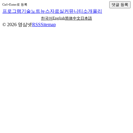
댓글 등록
Ctrl+Enter로 등록
프로그램
기술노트
뉴스
자료실
커뮤니티
소개
올리
English
한국어
简体中文
日本語
©
2026
영삼넷
RSS
Sitemap