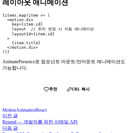
레이아웃 애니메이션
{items.map(item => (

  <motion.div

    key={item.id}

    layout  // 위치 변경 시 자동 애니메이션

    layoutId={item.id}

  >

    {item.title}

  </motion.div>

))}
AnimatePresence로 컴포넌트 마운트/언마운트 애니메이션도
가능합니다.
추천
URL 복사
Motion
Animation
React
이전 글
Resend — 개발자를 위한 이메일 API
다음 글