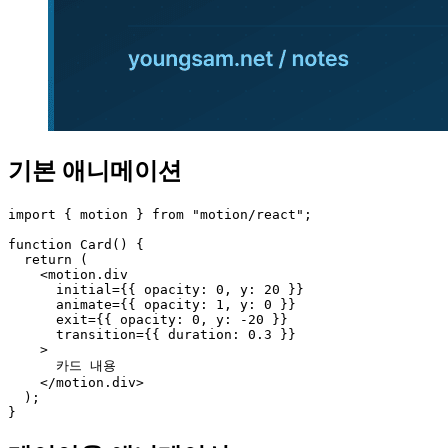
기본 애니메이션
import { motion } from "motion/react";

function Card() {

  return (

    <motion.div

      initial={{ opacity: 0, y: 20 }}

      animate={{ opacity: 1, y: 0 }}

      exit={{ opacity: 0, y: -20 }}

      transition={{ duration: 0.3 }}

    >

      카드 내용

    </motion.div>

  );

}