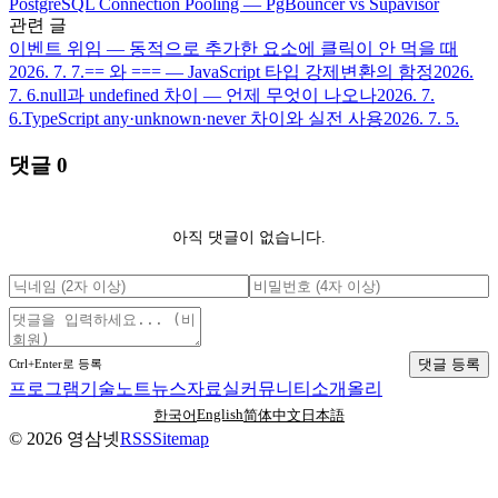
PostgreSQL Connection Pooling — PgBouncer vs Supavisor
관련 글
이벤트 위임 — 동적으로 추가한 요소에 클릭이 안 먹을 때
2026. 7. 7.
== 와 === — JavaScript 타입 강제변환의 함정
2026.
7. 6.
null과 undefined 차이 — 언제 무엇이 나오나
2026. 7.
6.
TypeScript any·unknown·never 차이와 실전 사용
2026. 7. 5.
댓글
0
아직 댓글이 없습니다.
댓글 등록
Ctrl+Enter로 등록
프로그램
기술노트
뉴스
자료실
커뮤니티
소개
올리
English
한국어
简体中文
日本語
©
2026
영삼넷
RSS
Sitemap