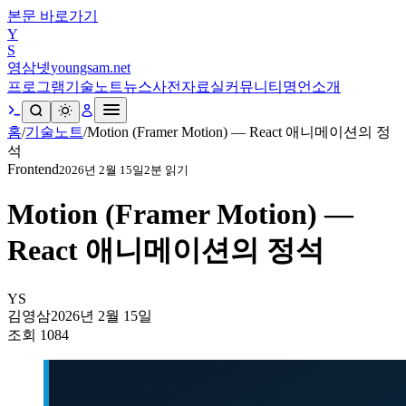
본문 바로가기
Y
S
영삼넷
youngsam.net
프로그램
기술노트
뉴스
사전
자료실
커뮤니티
명언
소개
홈
/
기술노트
/
Motion (Framer Motion) — React 애니메이션의 정
석
Frontend
2026년 2월 15일
2
분 읽기
Motion (Framer Motion) —
React 애니메이션의 정석
YS
김영삼
2026년 2월 15일
조회
1084