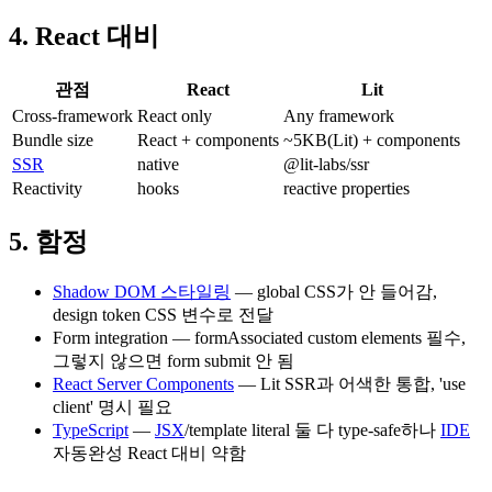
4. React 대비
관점
React
Lit
Cross-framework
React only
Any framework
Bundle size
React + components
~5KB(Lit) + components
SSR
native
@lit-labs/ssr
Reactivity
hooks
reactive properties
5. 함정
Shadow DOM 스타일링
— global CSS가 안 들어감,
design token CSS 변수로 전달
Form integration — formAssociated custom elements 필수,
그렇지 않으면 form submit 안 됨
React Server Components
— Lit SSR과 어색한 통합, 'use
client' 명시 필요
TypeScript
—
JSX
/template literal 둘 다 type-safe하나
IDE
자동완성 React 대비 약함