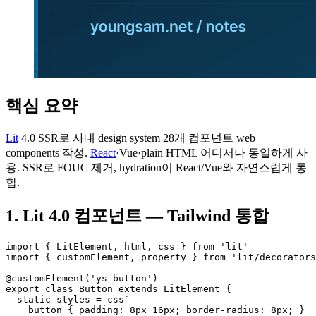
핵심 요약
Lit
4.0 SSR로 사내 design system 28개 컴포넌트 web
components 작성.
React
·Vue·plain HTML 어디서나 동일하게 사
용. SSR로 FOUC 제거, hydration이 React/Vue와 자연스럽게 통
합.
1. Lit 4.0 컴포넌트 — Tailwind 통합
import { LitElement, html, css } from 'lit'

import { customElement, property } from 'lit/decorators
@customElement('ys-button')

export class Button extends LitElement {

  static styles = css`

    button { padding: 8px 16px; border-radius: 8px; }
