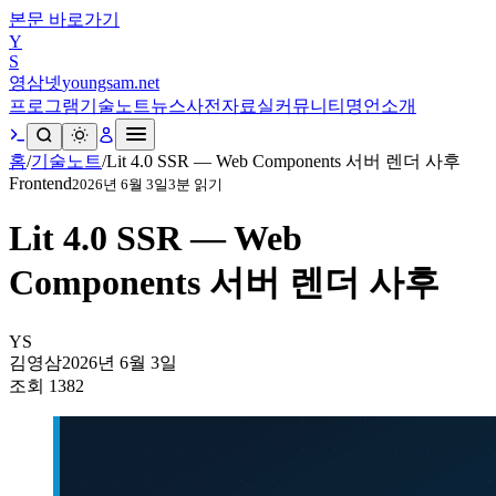
본문 바로가기
Y
S
영삼넷
youngsam.net
프로그램
기술노트
뉴스
사전
자료실
커뮤니티
명언
소개
홈
/
기술노트
/
Lit 4.0 SSR — Web Components 서버 렌더 사후
Frontend
2026년 6월 3일
3
분 읽기
Lit 4.0 SSR — Web
Components 서버 렌더 사후
YS
김영삼
2026년 6월 3일
조회
1382