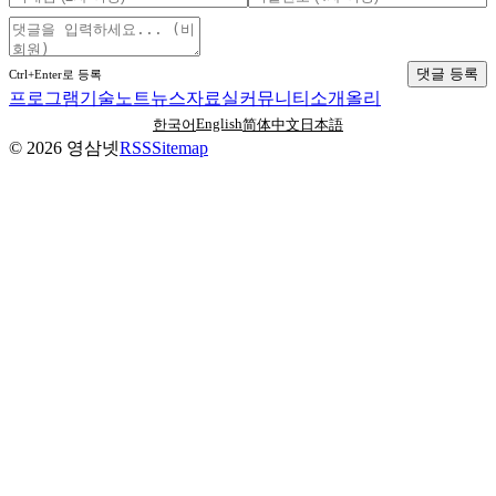
댓글 등록
Ctrl+Enter로 등록
프로그램
기술노트
뉴스
자료실
커뮤니티
소개
올리
English
한국어
简体中文
日本語
©
2026
영삼넷
RSS
Sitemap