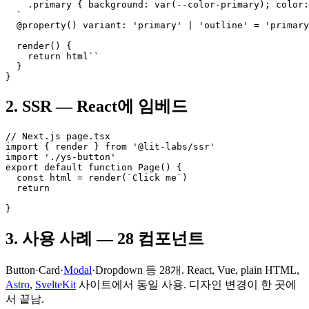
    .primary { background: var(--color-primary); color:
  `

  @property() variant: 'primary' | 'outline' = 'primary
  render() {

    return html``

  }

}
2. SSR — React에 임베드
// Next.js page.tsx

import { render } from '@lit-labs/ssr'

import './ys-button'

export default function Page() {

  const html = render(`Click me`)

  return 
}
3. 사용 사례 — 28 컴포넌트
Button·Card·
Modal
·Dropdown 등 28개. React, Vue, plain HTML,
Astro
,
SvelteKit
사이트에서 동일 사용. 디자인 변경이 한 곳에
서 끝남.