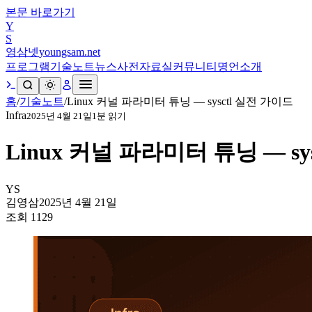
본문 바로가기
Y
S
영삼넷
youngsam.net
프로그램
기술노트
뉴스
사전
자료실
커뮤니티
명언
소개
홈
/
기술노트
/
Linux 커널 파라미터 튜닝 — sysctl 실전 가이드
Infra
2025년 4월 21일
1
분 읽기
Linux 커널 파라미터 튜닝 — sy
YS
김영삼
2025년 4월 21일
조회
1129