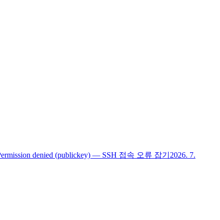
Permission denied (publickey) — SSH 접속 오류 잡기
2026. 7.