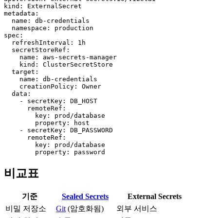
kind: ExternalSecret

metadata:

  name: db-credentials

  namespace: production

spec:

  refreshInterval: 1h

  secretStoreRef:

    name: aws-secrets-manager

    kind: ClusterSecretStore

  target:

    name: db-credentials

    creationPolicy: Owner

  data:

    - secretKey: DB_HOST

      remoteRef:

        key: prod/database

        property: host

    - secretKey: DB_PASSWORD

      remoteRef:

        key: prod/database

        property: password
비교표
기준
Sealed Secrets
External Secrets
비밀 저장소
Git
(암호화됨)
외부 서비스