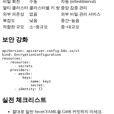
비밀 회전
수동
자동 (refreshInterval)
멀티 클러스터
클러스터별 키 쌍
중앙 집중 관리
외부 의존성
없음
외부 비밀 관리 서비스
복잡도
낮음
중간~높음
적합한 규모
소~중규모
중~대규모
보안 강화
apiVersion: apiserver.config.k8s.io/v1

kind: EncryptionConfiguration

resources:

  - resources:

      - secrets

    providers:

      - aescbc:

          keys:

            - name: key1

              secret: 

      - identity: {}
실전 체크리스트
절대로 일반 Secret YAML을 Git에 커밋하지 마세요.