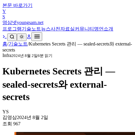
본문 바로가기
Y
S
영삼넷
youngsam.net
프로그램
기술노트
뉴스
사전
자료실
커뮤니티
명언
소개
홈
/
기술노트
/
Kubernetes Secrets 관리 — sealed-secrets와 external-
secrets
Infra
2024년 8월 2일
6
분 읽기
Kubernetes Secrets 관리 —
sealed-secrets와 external-
secrets
YS
김영삼
2024년 8월 2일
조회
967