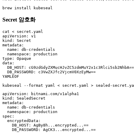
brew install kubeseal
Secret 암호화
cat < secret.yaml

apiVersion: v1

kind: Secret

metadata:

  name: db-credentials

  namespace: production

type: Opaque

data:

  DB_HOST: cG9zdGdyZXMucHJvZC5zdmMuY2x1c3Rlci5sb2NhbA==

  DB_PASSWORD: c3VwZXJfc2VjcmV0XzEyMw==

YAMLEOF

kubeseal --format yaml < secret.yaml > sealed-secret.ya
apiVersion: bitnami.com/v1alpha1

kind: SealedSecret

metadata:

  name: db-credentials

  namespace: production

spec:

  encryptedData:

    DB_HOST: AgBy8h...encrypted...==

    DB_PASSWORD: AgCK3...encrypted...==