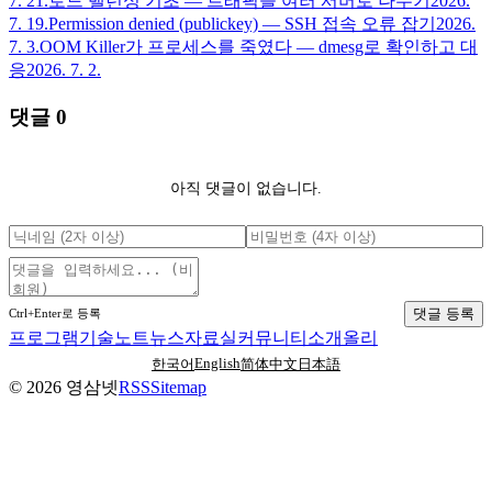
7. 21.
로드 밸런싱 기초 — 트래픽을 여러 서버로 나누기
2026.
7. 19.
Permission denied (publickey) — SSH 접속 오류 잡기
2026.
7. 3.
OOM Killer가 프로세스를 죽였다 — dmesg로 확인하고 대
응
2026. 7. 2.
댓글
0
아직 댓글이 없습니다.
댓글 등록
Ctrl+Enter로 등록
프로그램
기술노트
뉴스
자료실
커뮤니티
소개
올리
English
한국어
简体中文
日本語
©
2026
영삼넷
RSS
Sitemap