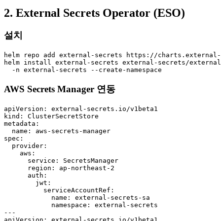
2. External Secrets Operator (ESO)
설치
helm repo add external-secrets https://charts.external-
helm install external-secrets external-secrets/external
  -n external-secrets --create-namespace
AWS Secrets Manager 연동
apiVersion: external-secrets.io/v1beta1

kind: ClusterSecretStore

metadata:

  name: aws-secrets-manager

spec:

  provider:

    aws:

      service: SecretsManager

      region: ap-northeast-2

      auth:

        jwt:

          serviceAccountRef:

            name: external-secrets-sa

            namespace: external-secrets

---

apiVersion: external-secrets.io/v1beta1
