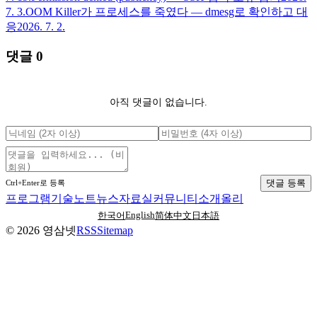
7. 3.
OOM Killer가 프로세스를 죽였다 — dmesg로 확인하고 대
응
2026. 7. 2.
댓글
0
아직 댓글이 없습니다.
댓글 등록
Ctrl+Enter로 등록
프로그램
기술노트
뉴스
자료실
커뮤니티
소개
올리
English
한국어
简体中文
日本語
©
2026
영삼넷
RSS
Sitemap