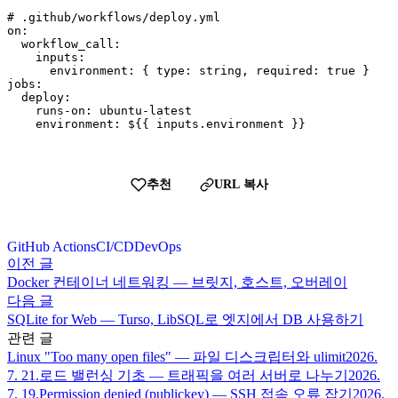
# .github/workflows/deploy.yml

on:

  workflow_call:

    inputs:

      environment: { type: string, required: true }

jobs:

  deploy:

    runs-on: ubuntu-latest

    environment: ${{ inputs.environment }}
추천
URL 복사
GitHub Actions
CI/CD
DevOps
이전 글
Docker 컨테이너 네트워킹 — 브릿지, 호스트, 오버레이
다음 글
SQLite for Web — Turso, LibSQL로 엣지에서 DB 사용하기
관련 글
Linux "Too many open files" — 파일 디스크립터와 ulimit
2026.
7. 21.
로드 밸런싱 기초 — 트래픽을 여러 서버로 나누기
2026.
7. 19.
Permission denied (publickey) — SSH 접속 오류 잡기
2026.