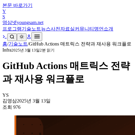
본문 바로가기
Y
S
영삼넷
youngsam.net
프로그램
기술노트
뉴스
사전
자료실
커뮤니티
명언
소개
홈
/
기술노트
/
GitHub Actions 매트릭스 전략과 재사용 워크플로
Infra
2025년 3월 13일
2
분 읽기
GitHub Actions 매트릭스 전략
과 재사용 워크플로
YS
김영삼
2025년 3월 13일
조회
976