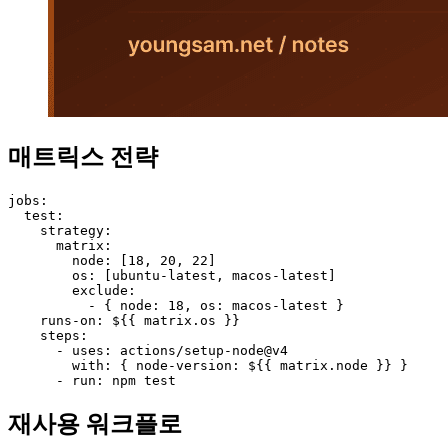
매트릭스 전략
jobs:

  test:

    strategy:

      matrix:

        node: [18, 20, 22]

        os: [ubuntu-latest, macos-latest]

        exclude:

          - { node: 18, os: macos-latest }

    runs-on: ${{ matrix.os }}

    steps:

      - uses: actions/setup-node@v4

        with: { node-version: ${{ matrix.node }} }

      - run: npm test
재사용 워크플로