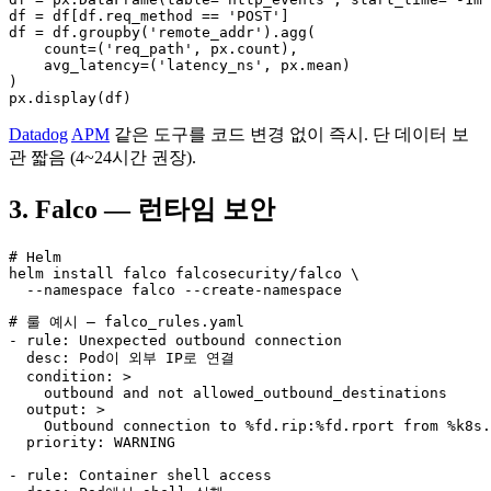
df = df[df.req_method == 'POST']

df = df.groupby('remote_addr').agg(

    count=('req_path', px.count),

    avg_latency=('latency_ns', px.mean)

)

px.display(df)
Datadog
APM
같은 도구를 코드 변경 없이 즉시. 단 데이터 보
관 짧음 (4~24시간 권장).
3. Falco — 런타임 보안
# Helm

helm install falco falcosecurity/falco \

  --namespace falco --create-namespace
# 룰 예시 — falco_rules.yaml

- rule: Unexpected outbound connection

  desc: Pod이 외부 IP로 연결

  condition: >

    outbound and not allowed_outbound_destinations

  output: >

    Outbound connection to %fd.rip:%fd.rport from %k8s.
  priority: WARNING

- rule: Container shell access
