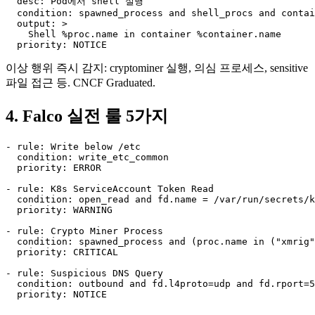
  desc: Pod에서 shell 실행

  condition: spawned_process and shell_procs and contai
  output: >

    Shell %proc.name in container %container.name

  priority: NOTICE
이상 행위 즉시 감지: cryptominer 실행, 의심 프로세스, sensitive
파일 접근 등. CNCF Graduated.
4. Falco 실전 룰 5가지
- rule: Write below /etc

  condition: write_etc_common

  priority: ERROR

- rule: K8s ServiceAccount Token Read

  condition: open_read and fd.name = /var/run/secrets/k
  priority: WARNING

- rule: Crypto Miner Process

  condition: spawned_process and (proc.name in ("xmrig"
  priority: CRITICAL

- rule: Suspicious DNS Query

  condition: outbound and fd.l4proto=udp and fd.rport=5
  priority: NOTICE