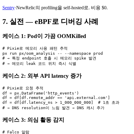
Sentry
·NewRelic의 profiling을 self-hosted로. 비용 $0.
7. 실전 — eBPF로 디버깅 사례
케이스 1: Pod이 가끔 OOMKilled
# Pixie로 메모리 사용 패턴 추적

px run px/oom_analysis -- --namespace prod

# → 특정 endpoint 호출 시 메모리 spike 발견

# → 메모리 leak 코드 위치 즉시 식별
케이스 2: 외부 API latency 증가
# Pixie로 요청 추적

df = px.DataFrame('http_events')

df = df[df.remote_addr == 'api.external.com']

df = df[df.latency_ns > 1_000_000_000]  # 1초 초과

# → DNS resolution이 느림 발견 → DNS 캐시 추가
케이스 3: 의심 활동 감지
# Falco 알람
