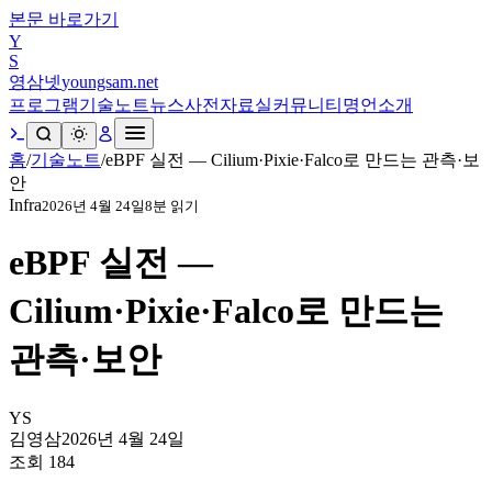
본문 바로가기
Y
S
영삼넷
youngsam.net
프로그램
기술노트
뉴스
사전
자료실
커뮤니티
명언
소개
홈
/
기술노트
/
eBPF 실전 — Cilium·Pixie·Falco로 만드는 관측·보
안
Infra
2026년 4월 24일
8
분 읽기
eBPF 실전 —
Cilium·Pixie·Falco로 만드는
관측·보안
YS
김영삼
2026년 4월 24일
조회
184