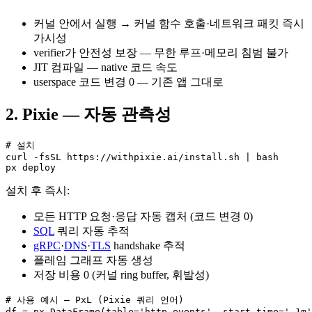
커널 안에서 실행 → 커널 함수 호출·네트워크 패킷 즉시
가시성
verifier가 안전성 보장 — 무한 루프·메모리 침범 불가
JIT 컴파일 — native 코드 속도
userspace 코드 변경 0 — 기존 앱 그대로
2. Pixie — 자동 관측성
# 설치

curl -fsSL https://withpixie.ai/install.sh | bash

px deploy
설치 후 즉시:
모든 HTTP 요청·응답 자동 캡처 (코드 변경 0)
SQL
쿼리 자동 추적
gRPC
·
DNS
·
TLS
handshake 추적
플레임 그래프 자동 생성
저장 비용 0 (커널 ring buffer, 휘발성)
# 사용 예시 — PxL (Pixie 쿼리 언어)

df = px.DataFrame(table='http_events', start_time='-1m'