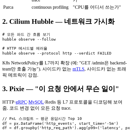
Parca
continuous profiling
"CPU를 어디서 쓰는가"
2. Cilium Hubble — 네트워크 가시화
# 모든 파드 간 흐름 보기

hubble observe --follow

# HTTP 메서드별 에러율

hubble observe --protocol http --verdict FAILED
K8s NetworkPolicy를 L7까지 확장 (예: "GET /admin은 backend-
team만 호출 가능"). 사이드카 없는
mTLS
, 사이드카 없는 트래
픽 메트릭이 강점.
3. Pixie — "이 요청 안에서 무슨 일이"
HTTP·
gRPC
·
MySQL
·Redis 등 L7 프로토콜을 디코딩해 보여
줌. 코드 변경 없이 모든 요청 trace.
// PxL 스크립트 — 평균 응답시간 Top 10

df = px.DataFrame('http_events', start_time='-5m')

df = df.groupby('http_req_path').agg(p99=('latency', px