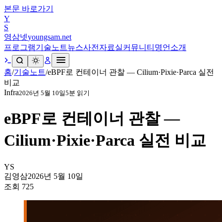
본문 바로가기
Y
S
영삼넷
youngsam.net
프로그램
기술노트
뉴스
사전
자료실
커뮤니티
명언
소개
홈
/
기술노트
/
eBPF로 컨테이너 관찰 — Cilium·Pixie·Parca 실전
비교
Infra
2026년 5월 10일
5
분 읽기
eBPF로 컨테이너 관찰 —
Cilium·Pixie·Parca 실전 비교
YS
김영삼
2026년 5월 10일
조회
725