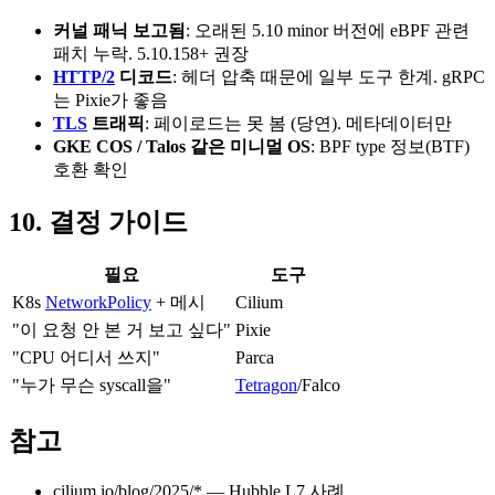
커널 패닉 보고됨
: 오래된 5.10 minor 버전에 eBPF 관련
패치 누락. 5.10.158+ 권장
HTTP/2
디코드
: 헤더 압축 때문에 일부 도구 한계. gRPC
는 Pixie가 좋음
TLS
트래픽
: 페이로드는 못 봄 (당연). 메타데이터만
GKE COS / Talos 같은 미니멀 OS
: BPF type 정보(BTF)
호환 확인
10. 결정 가이드
필요
도구
K8s
NetworkPolicy
+ 메시
Cilium
"이 요청 안 본 거 보고 싶다"
Pixie
"CPU 어디서 쓰지"
Parca
"누가 무슨 syscall을"
Tetragon
/Falco
참고
cilium.io/blog/2025/* — Hubble L7 사례