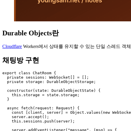
Durable Objects란
Cloudflare
Workers에서 상태를 유지할 수 있는 단일 스레드 객
채팅방 구현
export class ChatRoom {

  private sessions: WebSocket[] = [];

  private storage: DurableObjectStorage;

  constructor(state: DurableObjectState) {

    this.storage = state.storage;

  }

  async fetch(request: Request) {

    const [client, server] = Object.values(new WebSocke
    server.accept();

    this.sessions.push(server);

    server.addEventListener("message", (msg) => {
