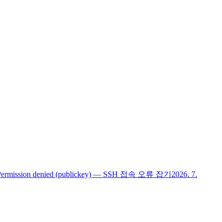
Permission denied (publickey) — SSH 접속 오류 잡기
2026. 7.