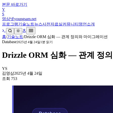
본문 바로가기
Y
S
영삼넷
youngsam.net
프로그램
기술노트
뉴스
사전
자료실
커뮤니티
명언
소개
홈
/
기술노트
/
Drizzle ORM 심화 — 관계 정의와 마이그레이션
Database
2025년 4월 24일
1
분 읽기
Drizzle ORM 심화 — 관계
YS
김영삼
2025년 4월 24일
조회
753