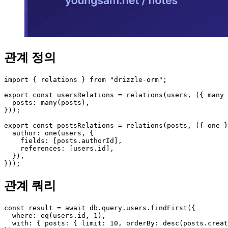
관계 정의
import { relations } from "drizzle-orm";

export const usersRelations = relations(users, ({ many 
  posts: many(posts),

}));

export const postsRelations = relations(posts, ({ one }
  author: one(users, {

    fields: [posts.authorId],

    references: [users.id],

  }),

}));
관계 쿼리
const result = await db.query.users.findFirst({

  where: eq(users.id, 1),

  with: { posts: { limit: 10, orderBy: desc(posts.creat