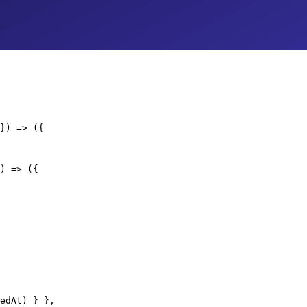
}) => ({

) => ({

edAt) } },
