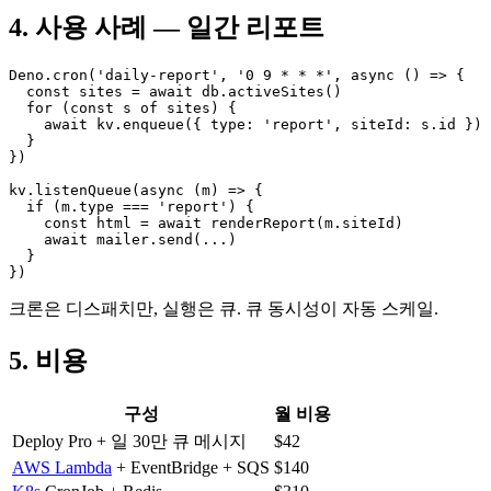
4. 사용 사례 — 일간 리포트
Deno.cron('daily-report', '0 9 * * *', async () => {

  const sites = await db.activeSites()

  for (const s of sites) {

    await kv.enqueue({ type: 'report', siteId: s.id })

  }

})

kv.listenQueue(async (m) => {

  if (m.type === 'report') {

    const html = await renderReport(m.siteId)

    await mailer.send(...)

  }

})
크론은 디스패치만, 실행은 큐. 큐 동시성이 자동 스케일.
5. 비용
구성
월 비용
Deploy Pro + 일 30만 큐 메시지
$42
AWS Lambda
+ EventBridge + SQS
$140