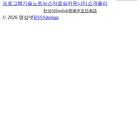
프로그램
기술노트
뉴스
자료실
커뮤니티
소개
올리
English
한국어
简体中文
日本語
©
2026
영삼넷
RSS
Sitemap