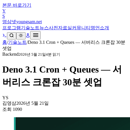
본문 바로가기
Y
S
영삼넷
youngsam.net
프로그램
기술노트
뉴스
사전
자료실
커뮤니티
명언
소개
홈
/
기술노트
/
Deno 3.1 Cron + Queues — 서버리스 크론잡 30분
셋업
Backend
2026년 5월 21일
4
분 읽기
Deno 3.1 Cron + Queues — 서
버리스 크론잡 30분 셋업
YS
김영삼
2026년 5월 21일
조회
1090