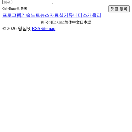
댓글 등록
Ctrl+Enter로 등록
프로그램
기술노트
뉴스
자료실
커뮤니티
소개
올리
English
한국어
简体中文
日本語
©
2026
영삼넷
RSS
Sitemap