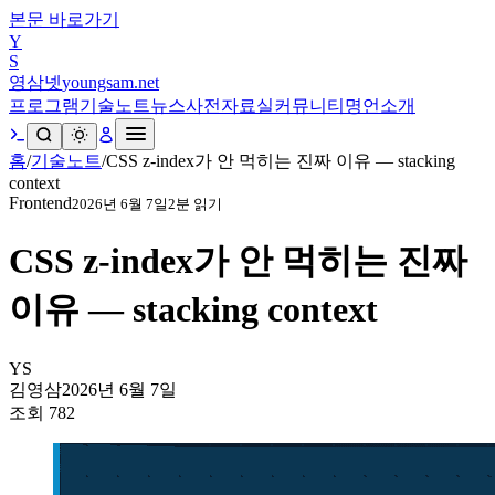
본문 바로가기
Y
S
영삼넷
youngsam.net
프로그램
기술노트
뉴스
사전
자료실
커뮤니티
명언
소개
홈
/
기술노트
/
CSS z-index가 안 먹히는 진짜 이유 — stacking
context
Frontend
2026년 6월 7일
2
분 읽기
CSS z-index가 안 먹히는 진짜
이유 — stacking context
YS
김영삼
2026년 6월 7일
조회
782