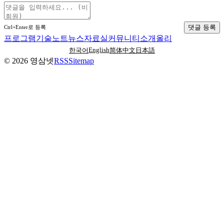
댓글 등록
Ctrl+Enter로 등록
프로그램
기술노트
뉴스
자료실
커뮤니티
소개
올리
English
한국어
简体中文
日本語
©
2026
영삼넷
RSS
Sitemap