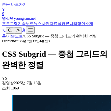
본문 바로가기
Y
S
영삼넷
youngsam.net
프로그램
기술노트
뉴스
사전
자료실
커뮤니티
명언
소개
홈
/
기술노트
/
CSS Subgrid — 중첩 그리드의 완벽한 정렬
Frontend
2025년 7월 13일
4
분 읽기
CSS Subgrid — 중첩 그리드의
완벽한 정렬
YS
김영삼
2025년 7월 13일
조회
1069