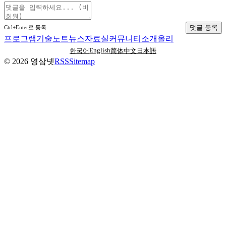
댓글 등록
Ctrl+Enter로 등록
프로그램
기술노트
뉴스
자료실
커뮤니티
소개
올리
English
한국어
简体中文
日本語
©
2026
영삼넷
RSS
Sitemap