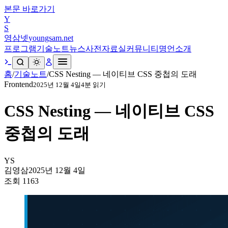
본문 바로가기
Y
S
영삼넷
youngsam.net
프로그램
기술노트
뉴스
사전
자료실
커뮤니티
명언
소개
홈
/
기술노트
/
CSS Nesting — 네이티브 CSS 중첩의 도래
Frontend
2025년 12월 4일
4
분 읽기
CSS Nesting — 네이티브 CSS
중첩의 도래
YS
김영삼
2025년 12월 4일
조회
1163