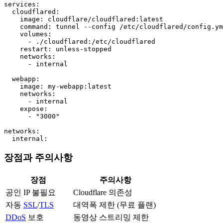
services:

  cloudflared:

    image: cloudflare/cloudflared:latest

    command: tunnel --config /etc/cloudflared/config.ym
    volumes:

      - ./cloudflared:/etc/cloudflared

    restart: unless-stopped

    networks:

      - internal

  webapp:

    image: my-webapp:latest

    networks:

      - internal

    expose:

      - "3000"

networks:

  internal:
장점과 주의사항
장점
주의사항
공인 IP 불필요
Cloudflare 의존성
자동
SSL
/
TLS
대역폭 제한 (무료 플랜)
DDoS
보호
동영상 스트리밍 제한