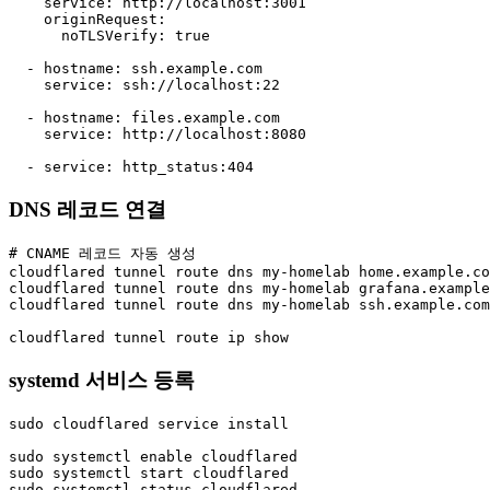
    service: http://localhost:3001

    originRequest:

      noTLSVerify: true

  - hostname: ssh.example.com

    service: ssh://localhost:22

  - hostname: files.example.com

    service: http://localhost:8080

  - service: http_status:404
DNS 레코드 연결
# CNAME 레코드 자동 생성

cloudflared tunnel route dns my-homelab home.example.co
cloudflared tunnel route dns my-homelab grafana.example
cloudflared tunnel route dns my-homelab ssh.example.com

cloudflared tunnel route ip show
systemd 서비스 등록
sudo cloudflared service install

sudo systemctl enable cloudflared

sudo systemctl start cloudflared

sudo systemctl status cloudflared
