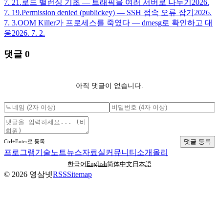
7. 21.
로드 밸런싱 기초 — 트래픽을 여러 서버로 나누기
2026.
7. 19.
Permission denied (publickey) — SSH 접속 오류 잡기
2026.
7. 3.
OOM Killer가 프로세스를 죽였다 — dmesg로 확인하고 대
응
2026. 7. 2.
댓글
0
아직 댓글이 없습니다.
댓글 등록
Ctrl+Enter로 등록
프로그램
기술노트
뉴스
자료실
커뮤니티
소개
올리
English
한국어
简体中文
日本語
©
2026
영삼넷
RSS
Sitemap