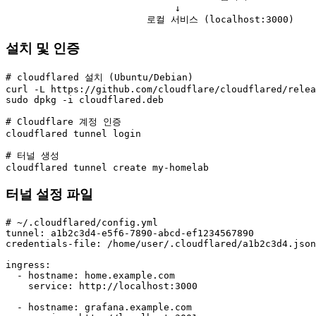
                              ↓

                         로컬 서비스 (localhost:3000)
설치 및 인증
# cloudflared 설치 (Ubuntu/Debian)

curl -L https://github.com/cloudflare/cloudflared/relea
sudo dpkg -i cloudflared.deb

# Cloudflare 계정 인증

cloudflared tunnel login

# 터널 생성

cloudflared tunnel create my-homelab
터널 설정 파일
# ~/.cloudflared/config.yml

tunnel: a1b2c3d4-e5f6-7890-abcd-ef1234567890

credentials-file: /home/user/.cloudflared/a1b2c3d4.json

ingress:

  - hostname: home.example.com

    service: http://localhost:3000

  - hostname: grafana.example.com
