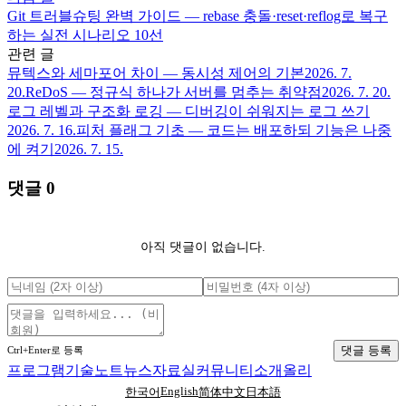
Git 트러블슈팅 완벽 가이드 — rebase 충돌·reset·reflog로 복구
하는 실전 시나리오 10선
관련 글
뮤텍스와 세마포어 차이 — 동시성 제어의 기본
2026. 7.
20.
ReDoS — 정규식 하나가 서버를 멈추는 취약점
2026. 7. 20.
로그 레벨과 구조화 로깅 — 디버깅이 쉬워지는 로그 쓰기
2026. 7. 16.
피처 플래그 기초 — 코드는 배포하되 기능은 나중
에 켜기
2026. 7. 15.
댓글
0
아직 댓글이 없습니다.
댓글 등록
Ctrl+Enter로 등록
프로그램
기술노트
뉴스
자료실
커뮤니티
소개
올리
English
한국어
简体中文
日本語