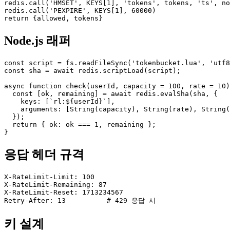
redis.call('HMSET', KEYS[1], 'tokens', tokens, 'ts', no
redis.call('PEXPIRE', KEYS[1], 60000)

return {allowed, tokens}
Node.js 래퍼
const script = fs.readFileSync('tokenbucket.lua', 'utf8
const sha = await redis.scriptLoad(script);

async function check(userId, capacity = 100, rate = 10)
  const [ok, remaining] = await redis.evalSha(sha, {

    keys: [`rl:${userId}`],

    arguments: [String(capacity), String(rate), String(
  });

  return { ok: ok === 1, remaining };

}
응답 헤더 규격
X-RateLimit-Limit: 100

X-RateLimit-Remaining: 87

X-RateLimit-Reset: 1713234567

Retry-After: 13          # 429 응답 시
키 설계