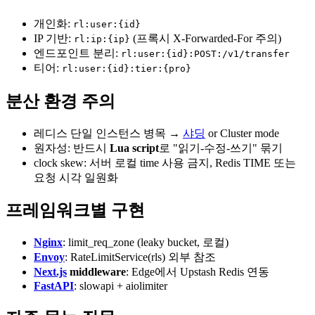
개인화:
rl:user:{id}
IP 기반:
(프록시 X-Forwarded-For 주의)
rl:ip:{ip}
엔드포인트 분리:
rl:user:{id}:POST:/v1/transfer
티어:
rl:user:{id}:tier:{pro}
분산 환경 주의
레디스 단일 인스턴스 병목 →
샤딩
or Cluster mode
원자성: 반드시
Lua script
로 "읽기-수정-쓰기" 묶기
clock skew: 서버 로컬 time 사용 금지, Redis TIME 또는
요청 시각 일원화
프레임워크별 구현
Nginx
: limit_req_zone (leaky bucket, 로컬)
Envoy
: RateLimitService(rls) 외부 참조
Next.js
middleware
: Edge에서 Upstash Redis 연동
FastAPI
: slowapi + aiolimiter