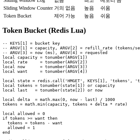
Sliding Window Log
없음
최고
메모리 큼
Sliding Window Counter
거의 없음
높음
쉬움
Token Bucket
제어 가능
높음
쉬움
Token Bucket (Redis Lua)
-- KEYS[1] = bucket key

-- ARGV[1] = capacity, ARGV[2] = refill_rate (tokens/se
-- ARGV[3] = now (ms), ARGV[4] = requested

local capacity = tonumber(ARGV[1])

local rate     = tonumber(ARGV[2])

local now      = tonumber(ARGV[3])

local want     = tonumber(ARGV[4])

local state = redis.call('HMGET', KEYS[1], 'tokens', 't
local tokens = tonumber(state[1]) or capacity

local last   = tonumber(state[2]) or now

local delta  = math.max(0, now - last) / 1000

tokens = math.min(capacity, tokens + delta * rate)

local allowed = 0

if tokens >= want then

  tokens = tokens - want

  allowed = 1

end
