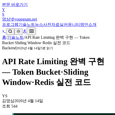
본문 바로가기
Y
S
영삼넷
youngsam.net
프로그램
기술노트
뉴스
사전
자료실
커뮤니티
명언
소개
홈
/
기술노트
/
API Rate Limiting 완벽 구현 — Token
Bucket·Sliding Window·Redis 실전 코드
Backend
2026년 4월 14일
5
분 읽기
API Rate Limiting 완벽 구현
— Token Bucket·Sliding
Window·Redis 실전 코드
YS
김영삼
2026년 4월 14일
조회
544