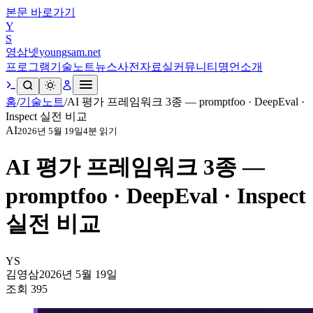
본문 바로가기
Y
S
영삼넷
youngsam.net
프로그램
기술노트
뉴스
사전
자료실
커뮤니티
명언
소개
홈
/
기술노트
/
AI 평가 프레임워크 3종 — promptfoo · DeepEval ·
Inspect 실전 비교
AI
2026년 5월 19일
4
분 읽기
AI 평가 프레임워크 3종 —
promptfoo · DeepEval · Inspect
실전 비교
YS
김영삼
2026년 5월 19일
조회
395