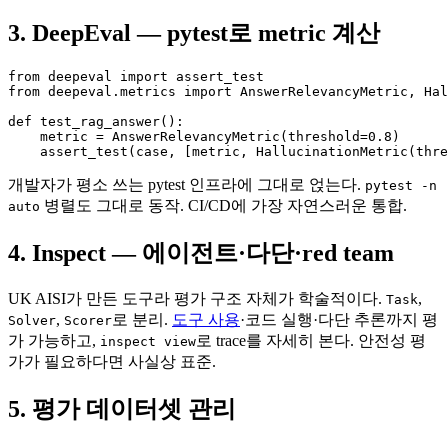
3. DeepEval — pytest로 metric 계산
from deepeval import assert_test

from deepeval.metrics import AnswerRelevancyMetric, Hal
def test_rag_answer():

    metric = AnswerRelevancyMetric(threshold=0.8)

    assert_test(case, [metric, HallucinationMetric(thre
개발자가 평소 쓰는 pytest 인프라에 그대로 얹는다.
pytest -n
병렬도 그대로 동작. CI/CD에 가장 자연스러운 통합.
auto
4. Inspect — 에이전트·다단·red team
UK AISI가 만든 도구라 평가 구조 자체가 학술적이다.
,
Task
,
로 분리.
도구 사용
·코드 실행·다단 추론까지 평
Solver
Scorer
가 가능하고,
로 trace를 자세히 본다. 안전성 평
inspect view
가가 필요하다면 사실상 표준.
5. 평가 데이터셋 관리