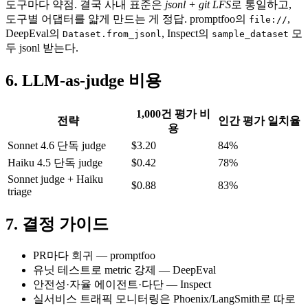
도구마다 약점. 결국 사내 표준은
jsonl + git LFS
로 통일하고,
도구별 어댑터를 얇게 만드는 게 정답. promptfoo의
,
file://
DeepEval의
, Inspect의
모
Dataset.from_jsonl
sample_dataset
두 jsonl 받는다.
6. LLM-as-judge 비용
1,000건 평가 비
전략
인간 평가 일치율
용
Sonnet 4.6 단독 judge
$3.20
84%
Haiku 4.5 단독 judge
$0.42
78%
Sonnet judge + Haiku
$0.88
83%
triage
7. 결정 가이드
PR마다 회귀 — promptfoo
유닛 테스트로 metric 강제 — DeepEval
안전성·자율 에이전트·다단 — Inspect
실서비스 트래픽 모니터링은 Phoenix/LangSmith로 따로