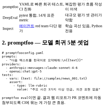
YAML로 빠른 회귀 테스트,
복잡한 평가 흐름 작성
promptfoo
CI 친화
이 어색
대규모 평가 셋 관리가
pytest 통합, 14개 표준
DeepEval
metric
약함
에이전트
·red team·다단 평
학습 곡선 있음, Python
Inspect
가
전용
2. promptfoo — 모델 회귀 5분 셋업
# promptfooconfig.yaml

prompts:

  - "다음 텍스트를 한국어로 요약해줘:\n{{text}}"

providers:

  - anthropic:messages:claude-sonnet-4-6

  - openai:chat:gpt-5

tests:

  - vars: {text: file://samples/news_001.txt}

    assert:

      - type: llm-rubric

이면 끝. 결과 웹 리포트가 PR 코멘트에 자동
promptfoo eval
첨부되도록 CI에 묶는 게 가장 큰 효용.