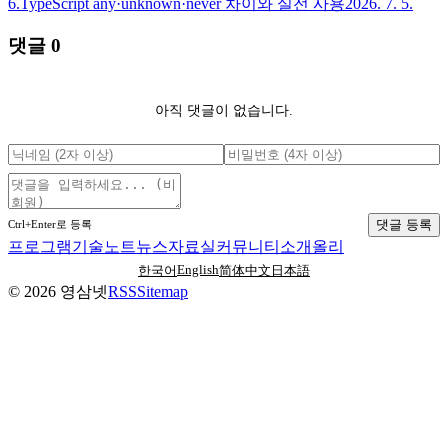
6.
TypeScript any·unknown·never 차이와 실전 사용
2026. 7. 5.
댓글
0
아직 댓글이 없습니다.
댓글 등록
Ctrl+Enter로 등록
프로그램
기술노트
뉴스
자료실
커뮤니티
소개
올리
English
한국어
简体中文
日本語
©
2026
영삼넷
RSS
Sitemap