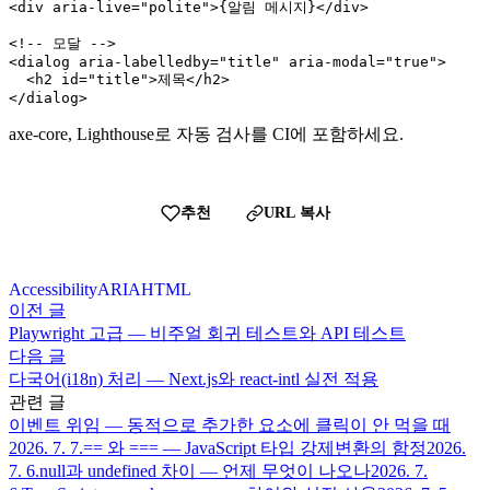
<div aria-live="polite">{알림 메시지}</div>

<!-- 모달 -->

<dialog aria-labelledby="title" aria-modal="true">

  <h2 id="title">제목</h2>

</dialog>
axe-core, Lighthouse로 자동 검사를 CI에 포함하세요.
추천
URL 복사
Accessibility
ARIA
HTML
이전 글
Playwright 고급 — 비주얼 회귀 테스트와 API 테스트
다음 글
다국어(i18n) 처리 — Next.js와 react-intl 실전 적용
관련 글
이벤트 위임 — 동적으로 추가한 요소에 클릭이 안 먹을 때
2026. 7. 7.
== 와 === — JavaScript 타입 강제변환의 함정
2026.
7. 6.
null과 undefined 차이 — 언제 무엇이 나오나
2026. 7.