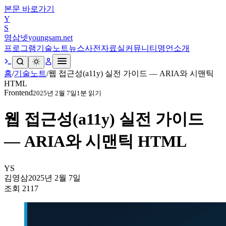
본문 바로가기
Y
S
영삼넷
youngsam.net
프로그램
기술노트
뉴스
사전
자료실
커뮤니티
명언
소개
홈
/
기술노트
/
웹 접근성(a11y) 실전 가이드 — ARIA와 시맨틱
HTML
Frontend
2025년 2월 7일
1
분 읽기
웹 접근성(a11y) 실전 가이드
— ARIA와 시맨틱 HTML
YS
김영삼
2025년 2월 7일
조회
2117