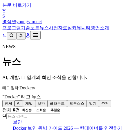
본문 바로가기
Y
S
영삼넷
youngsam.net
프로그램
기술노트
뉴스
사전
자료실
커뮤니티
명언
소개
NEWS
뉴스
AI, 개발, IT 업계의 최신 소식을 전합니다.
Docker
태그 필터:
×
"Docker" 태그 뉴스
전체
AI
개발
보안
클라우드
오픈소스
업계
추천
전체
6
건
최신순
조회순
추천순
보안
Docker 보안 완벽 가이드 2026 — 컨테이너를 안전하게