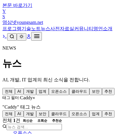
본문 바로가기
Y
S
영삼넷
youngsam.net
프로그램
기술노트
뉴스
사전
자료실
커뮤니티
명언
소개
NEWS
뉴스
AI, 개발, IT 업계의 최신 소식을 전합니다.
전체
AI
개발
업계
오픈소스
클라우드
보안
추천
Caddy
태그 필터:
×
"Caddy" 태그 뉴스
전체
AI
개발
보안
클라우드
오픈소스
업계
추천
전체
1
건
최신순
조회순
추천순
오픈소스