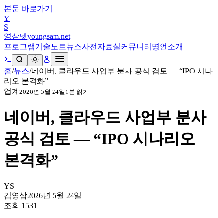
본문 바로가기
Y
S
영삼넷
youngsam.net
프로그램
기술노트
뉴스
사전
자료실
커뮤니티
명언
소개
홈
/
뉴스
/
네이버, 클라우드 사업부 분사 공식 검토 — “IPO 시나
리오 본격화”
업계
2026년 5월 24일
1
분 읽기
네이버, 클라우드 사업부 분사
공식 검토 — “IPO 시나리오
본격화”
YS
김영삼
2026년 5월 24일
조회
1531