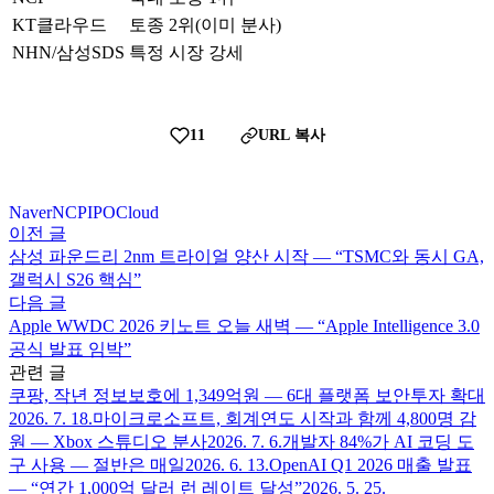
KT클라우드
토종 2위(이미 분사)
NHN/삼성SDS
특정 시장 강세
11
URL 복사
Naver
NCP
IPO
Cloud
이전 글
삼성 파운드리 2nm 트라이얼 양산 시작 — “TSMC와 동시 GA,
갤럭시 S26 핵심”
다음 글
Apple WWDC 2026 키노트 오늘 새벽 — “Apple Intelligence 3.0
공식 발표 임박”
관련 글
쿠팡, 작년 정보보호에 1,349억원 — 6대 플랫폼 보안투자 확대
2026. 7. 18.
마이크로소프트, 회계연도 시작과 함께 4,800명 감
원 — Xbox 스튜디오 분사
2026. 7. 6.
개발자 84%가 AI 코딩 도
구 사용 — 절반은 매일
2026. 6. 13.
OpenAI Q1 2026 매출 발표
— “연간 1,000억 달러 런 레이트 달성”
2026. 5. 25.