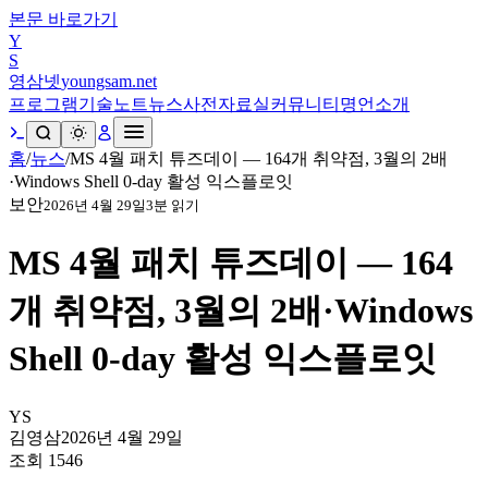
본문 바로가기
Y
S
영삼넷
youngsam.net
프로그램
기술노트
뉴스
사전
자료실
커뮤니티
명언
소개
홈
/
뉴스
/
MS 4월 패치 튜즈데이 — 164개 취약점, 3월의 2배
·Windows Shell 0-day 활성 익스플로잇
보안
2026년 4월 29일
3
분 읽기
MS 4월 패치 튜즈데이 — 164
개 취약점, 3월의 2배·Windows
Shell 0-day 활성 익스플로잇
YS
김영삼
2026년 4월 29일
조회
1546