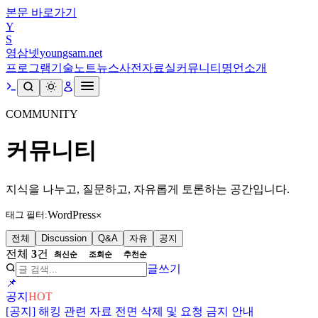
본문 바로가기
Y
S
영삼넷
youngsam.net
프로그램
기술노트
뉴스
사전
자료실
커뮤니티
명언
소개
COMMUNITY
커뮤니티
지식을 나누고, 질문하고, 자유롭게 토론하는 공간입니다.
WordPress
태그 필터:
×
전체
Discussion
Q&A
자유
공지
전체
3
건
최신순
조회순
추천순
글쓰기
📌
공지
HOT
[공지] 해킹 관련 자료 전면 삭제 및 요청 금지 안내