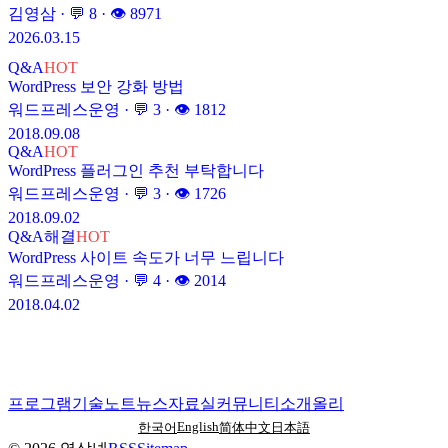
김영삼
· 💬
8
· 👁
8971
2026.03.15
Q&A
HOT
WordPress 보안 강화 방법
워드프레스운영
· 💬
3
· 👁
1812
2018.09.08
Q&A
HOT
WordPress 플러그인 추천 부탁합니다
워드프레스운영
· 💬
3
· 👁
1726
2018.09.02
Q&A
해결
HOT
WordPress 사이트 속도가 너무 느립니다
워드프레스운영
· 💬
4
· 👁
2014
2018.04.02
프로그램
기술노트
뉴스
자료실
커뮤니티
소개
올리
English
한국어
简体中文
日本語