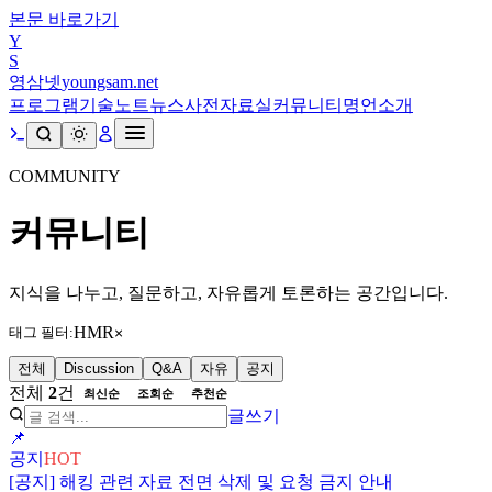
본문 바로가기
Y
S
영삼넷
youngsam.net
프로그램
기술노트
뉴스
사전
자료실
커뮤니티
명언
소개
COMMUNITY
커뮤니티
지식을 나누고, 질문하고, 자유롭게 토론하는 공간입니다.
HMR
태그 필터:
×
전체
Discussion
Q&A
자유
공지
전체
2
건
최신순
조회순
추천순
글쓰기
📌
공지
HOT
[공지] 해킹 관련 자료 전면 삭제 및 요청 금지 안내