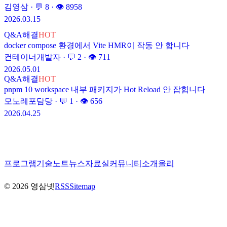
김영삼
· 💬
8
· 👁
8958
2026.03.15
Q&A
해결
HOT
docker compose 환경에서 Vite HMR이 작동 안 합니다
컨테이너개발자
· 💬
2
· 👁
711
2026.05.01
Q&A
해결
HOT
pnpm 10 workspace 내부 패키지가 Hot Reload 안 잡힙니다
모노레포담당
· 💬
1
· 👁
656
2026.04.25
프로그램
기술노트
뉴스
자료실
커뮤니티
소개
올리
©
2026
영삼넷
RSS
Sitemap