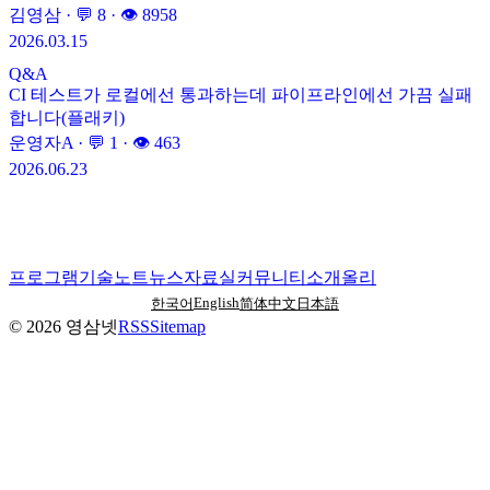
김영삼
· 💬
8
· 👁
8958
2026.03.15
Q&A
CI 테스트가 로컬에선 통과하는데 파이프라인에선 가끔 실패
합니다(플래키)
운영자A
· 💬
1
· 👁
463
2026.06.23
프로그램
기술노트
뉴스
자료실
커뮤니티
소개
올리
English
한국어
简体中文
日本語
©
2026
영삼넷
RSS
Sitemap