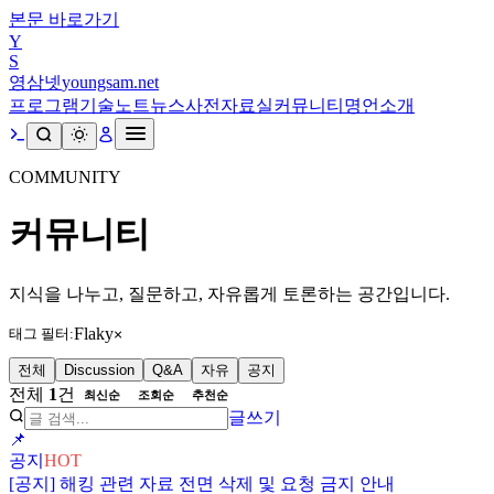
본문 바로가기
Y
S
영삼넷
youngsam.net
프로그램
기술노트
뉴스
사전
자료실
커뮤니티
명언
소개
COMMUNITY
커뮤니티
지식을 나누고, 질문하고, 자유롭게 토론하는 공간입니다.
Flaky
태그 필터:
×
전체
Discussion
Q&A
자유
공지
전체
1
건
최신순
조회순
추천순
글쓰기
📌
공지
HOT
[공지] 해킹 관련 자료 전면 삭제 및 요청 금지 안내