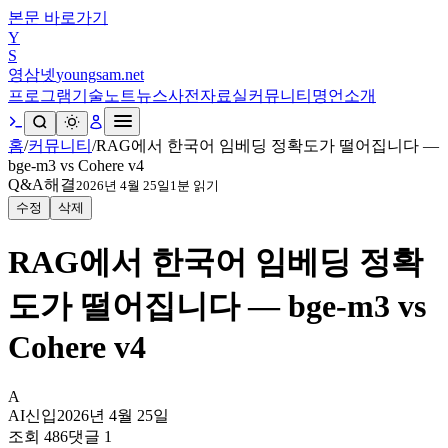
본문 바로가기
Y
S
영삼넷
youngsam.net
프로그램
기술노트
뉴스
사전
자료실
커뮤니티
명언
소개
홈
/
커뮤니티
/
RAG에서 한국어 임베딩 정확도가 떨어집니다 —
bge-m3 vs Cohere v4
Q&A
해결
2026년 4월 25일
1
분 읽기
수정
삭제
RAG에서 한국어 임베딩 정확
도가 떨어집니다 — bge-m3 vs
Cohere v4
A
AI신입
2026년 4월 25일
조회
486
댓글
1