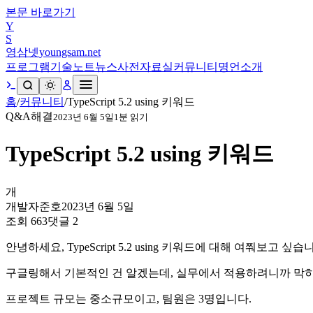
본문 바로가기
Y
S
영삼넷
youngsam.net
프로그램
기술노트
뉴스
사전
자료실
커뮤니티
명언
소개
홈
/
커뮤니티
/
TypeScript 5.2 using 키워드
Q&A
해결
2023년 6월 5일
1
분 읽기
TypeScript 5.2 using 키워드
개
개발자준호
2023년 6월 5일
조회
663
댓글
2
안녕하세요, TypeScript 5.2 using 키워드에 대해 여쭤보고 싶습
구글링해서 기본적인 건 알겠는데, 실무에서 적용하려니까 막히
프로젝트 규모는 중소규모이고, 팀원은 3명입니다.