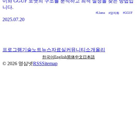
이와 GGUF 포맷의 구조를 분석하고 최적 설정을 찾는 방법입
니다.
#
Llama
#
GGUF
#
양자화
2025.07.20
프로그램
기술노트
뉴스
자료실
커뮤니티
소개
올리
English
한국어
简体中文
日本語
©
2026
영삼넷
RSS
Sitemap