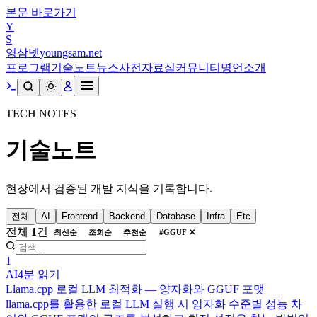
본문 바로가기
Y
S
영삼넷
youngsam.net
프로그램
기술노트
뉴스
사전
자료실
커뮤니티
명언
소개
TECH NOTES
기술노트
현장에서 검증된 개발 지식을 기록합니다.
전체
AI
Frontend
Backend
Database
Infra
Etc
전체
1
건
최신순
조회순
추천순
#
GGUF
✕
1
AI
4분
읽기
Llama.cpp 로컬 LLM 최적화 — 양자화와 GGUF 포맷
llama.cpp를 활용한 로컬 LLM 실행 시 양자화 수준별 성능 차